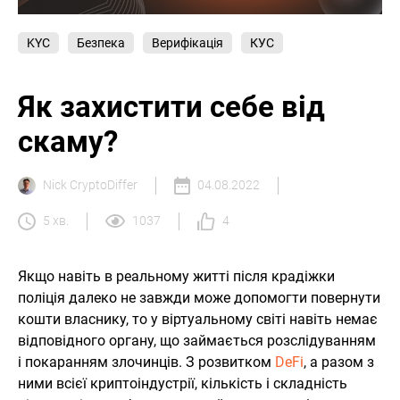
KYC
Безпека
Верифікація
КУС
Як захистити себе від
скаму?
Nick CryptoDiffer
04.08.2022
5 хв.
1037
4
Якщо навіть в реальному житті після крадіжки
поліція далеко не завжди може допомогти повернути
кошти власнику, то у віртуальному світі навіть немає
відповідного органу, що займається розслідуванням
і покаранням злочинців. З розвитком
DeFi
, а разом з
ними всієї криптоіндустрії, кількість і складність