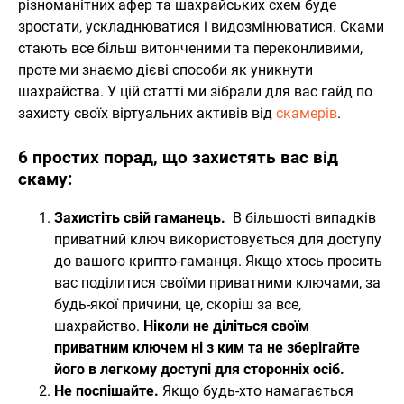
різноманітних афер та шахрайських схем буде
зростати, ускладнюватися і видозмінюватися. Сками
стають все більш витонченими та переконливими,
проте ми знаємо дієві способи як уникнути
шахрайства. У цій статті ми зібрали для вас гайд по
захисту своїх віртуальних активів від
скамерів
.
6 простих порад, що захистять вас від
скаму:
Захистіть свій гаманець.
В більшості випадків
приватний ключ використовується для доступу
до вашого крипто-гаманця. Якщо хтось просить
вас поділитися своїми приватними ключами, за
будь-якої причини, це, скоріш за все,
шахрайство.
Ніколи не діліться своїм
приватним ключем ні з ким та не зберігайте
його в легкому доступі для сторонніх осіб.
Не поспішайте.
Якщо будь-хто намагається