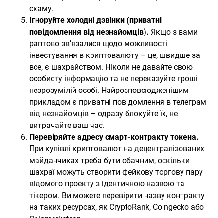
скаму.
Ігноруйте холодні дзвінки (приватні
повідомлення від незнайомців).
Якщо з вами
раптово зв’язалися щодо можливості
інвестування в криптовалюту – це, швидше за
все, є шахрайством. Ніколи не давайте свою
особисту інформацію та не переказуйте гроші
незрозумілій особі. Найрозповсюдженішим
прикладом є приватні повідомлення в телеграм
від незнайомців – одразу блокуйте їх, не
витрачайте ваш час.
Перевіряйте адресу смарт-контракту токена.
При купівлі криптовалют на децентралізованих
майданчиках треба бути обачним, оскільки
шахраї можуть створити фейкову торгову пару
відомого проекту з ідентичною назвою та
тікером. Ви можете перевірити назву контракту
на таких ресурсах, як CryptoRank, Coingecko або