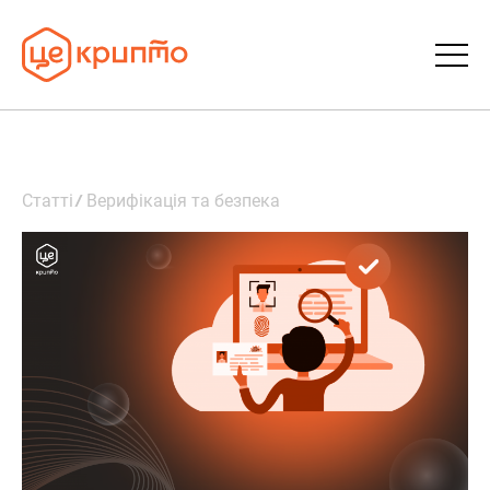
Статті
Статті
Верифікація та безпека
Словник
FAQ
Донати
Про ЦеКрипто
Увійти | Реєстрація