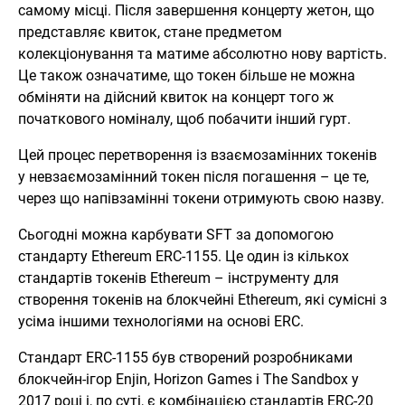
самому місці. Після завершення концерту жетон, що
представляє квиток, стане предметом
колекціонування та матиме абсолютно нову вартість.
Це також означатиме, що токен більше не можна
обміняти на дійсний квиток на концерт того ж
початкового номіналу, щоб побачити інший гурт.
Цей процес перетворення із взаємозамінних токенів
у невзаємозамінний токен після погашення – це те,
через що напівзамінні токени отримують свою назву.
Сьогодні можна карбувати SFT за допомогою
стандарту Ethereum ERC-1155. Це один із кількох
стандартів токенів Ethereum – інструменту для
створення токенів на блокчейні Ethereum, які сумісні з
усіма іншими технологіями на основі ERC.
Стандарт ERC-1155 був створений розробниками
блокчейн-ігор Enjin, Horizon Games і The Sandbox у
2017 році і, по суті, є комбінацією стандартів ERC-20