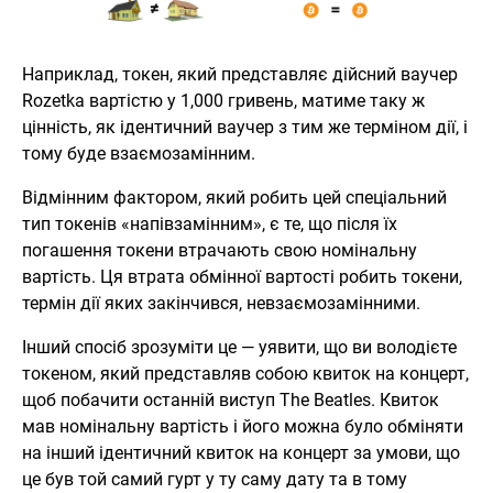
Наприклад, токен, який представляє дійсний ваучер
Rozetka вартістю у 1,000 гривень, матиме таку ж
цінність, як ідентичний ваучер з тим же терміном дії, і
тому буде взаємозамінним.
Відмінним фактором, який робить цей спеціальний
тип токенів «напівзамінним», є те, що після їх
погашення токени втрачають свою номінальну
вартість. Ця втрата обмінної вартості робить токени,
термін дії яких закінчився, невзаємозамінними.
Інший спосіб зрозуміти це — уявити, що ви володієте
токеном, який представляв собою квиток на концерт,
щоб побачити останній виступ The Beatles. Квиток
мав номінальну вартість і його можна було обміняти
на інший ідентичний квиток на концерт за умови, що
це був той самий гурт у ту саму дату та в тому