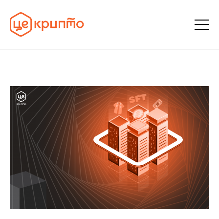
Статті
Словник
FAQ
Донати
Про ЦеКрипто
Увійти | Реєстрація