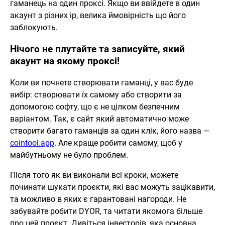
гаманець на один проксі. Якщо ви ввійдете в один
акаунт з різних ip, велика ймовірність що його
заблокують.
Нічого не плутайте та записуйте, який
акаунт на якому проксі!
Коли ви почнете створювати гаманці, у вас буде
вибір: створювати їх самому або створити за
допомогою софту, що є не цілком безпечним
варіантом. Так, є сайт який автоматично може
створити багато гаманців за один клік, його назва —
cointool.app
. Але краще робити самому, щоб у
майбутньому не було проблем.
Після того як ви виконали всі кроки, можете
починати шукати проєкти, які вас можуть зацікавити,
та можливо в яких є гарантовані нагороди. Не
забувайте робити DYOR, та читати якомога більше
про цей проєкт. Дивіться інвесторів, яка основна