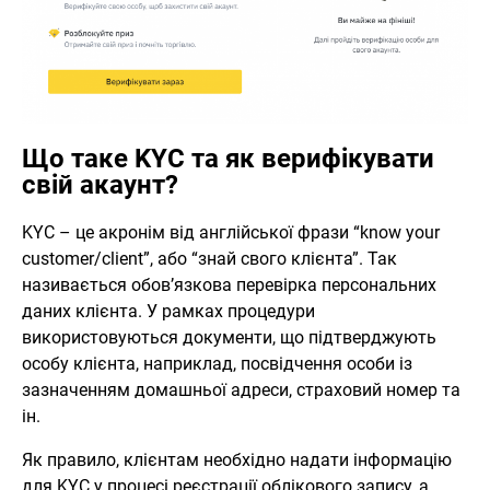
Що таке KYC та як верифікувати
свій акаунт?
KYC – це акронім від англійської фрази “know your
customer/client”, або “знай свого клієнта”. Так
називається обов’язкова перевірка персональних
даних клієнта. У рамках процедури
використовуються документи, що підтверджують
особу клієнта, наприклад, посвідчення особи із
зазначенням домашньої адреси, страховий номер та
ін.
Як правило, клієнтам необхідно надати інформацію
для KYC у процесі реєстрації облікового запису, а