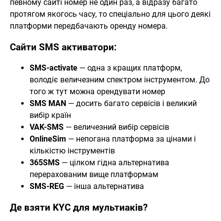
певному сайті номер не один раз, а відразу багато
протягом якогось часу, то спеціально для цього деякі
платформи передбачають оренду номера.
Сайти SMS активатори:
SMS-activate
— одна з кращих платформ,
володіє величезним спектром інструментом. До
того ж тут можна орендувати номер
SMS MAN
— досить багато сервісів і великий
вибір країн
VAK-SMS
— величезний вибір сервісів
OnlineSim
— непогана платформа за цінами і
кількістю інструментів
365SMS
— цілком гідна альтернатива
перерахованим вище платформам
SMS-REG
— інша альтернатива
Де взяти KYC для мультиаків?