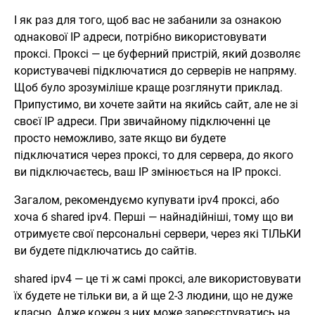
І як раз для того, щоб вас не забанили за ознакою
однакової IP адреси, потрібно використовувати
проксі. Проксі — це буферний пристрій, який дозволяє
користувачеві підключатися до серверів не напряму.
Щоб було зрозуміліше краще розглянути приклад.
Припустимо, ви хочете зайти на якийсь сайт, але не зі
своєї IP адреси. При звичайному підключенні це
просто неможливо, зате якщо ви будете
підключатися через проксі, то для сервера, до якого
ви підключаєтесь, ваш IP змінюється на IP проксі.
Загалом, рекомендуємо купувати ipv4 проксі, або
хоча б shared ipv4. Перші — найнадійніші, тому що ви
отримуєте свої персональні сервери, через які ТІЛЬКИ
ви будете підключатись до сайтів.
shared ipv4 — це ті ж самі проксі, але використовувати
їх будете не тільки ви, а й ще 2-3 людини, що не дуже
класно. Адже кожен з них може зареєструватись на