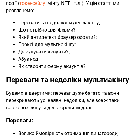
події (
токенсейлу
, мінту NFT і т.д.). У цій статті ми
розглянемо:
Переваги та недоліки мультиакінгу;
Що потрібно для ферми?;
Який антидетект браузер обрати?;
Проксі для мультиакінгу;
Де купувати акаунти?;
Абуз нод;
Як створити ферму акаунтів?
Переваги та недоліки мультиакінгу
Будемо відвертими: переваг дуже багато та вони
перекривають усі наявні недоліки, але все ж таки
варто розглянути дві сторони медалі.
Переваги:
Велика ймовірність отримання винагороди;