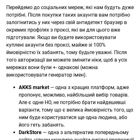
Перейдемо до соціальних мереж, які нам будуть дуже
потрібні. Після покупки таких акаунтів вам потрібно
залогінитись у них через свій антидетект браузер в
окремих профілях з проксі, які ви для цього вже
підготували. Якщо ви будете використовувати
куплені акаунти без проксі, майже зі 100%
ймовірністю їх забанять, тому будьте уважні. Після
того авторизації ви можете змінити ніки, щоб в усіх
мережах вони були +- однакові (можна
використовувати генератор імен).
AKKS market
— одна з кращих платформ, адже
пропонує, можливо, найбільший вибір товарів.
Але є одне НО, не потрібно брати найдешевші
варіанти, тому що є велика ймовірність того, що
ним буде користуватися ще одна людина, або
його геть забанять.
DarkStore
— одна з альтернатив попередньому
сайту, цілком можливо знайти вигідні пропозиції