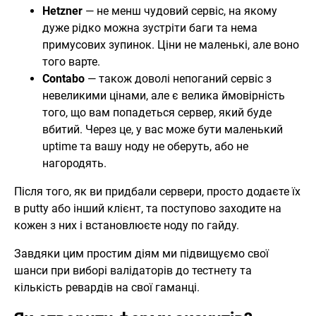
Hetzner
— не менш чудовий сервіс, на якому
дуже рідко можна зустріти баги та нема
примусових зупинок. Ціни не маленькі, але воно
того варте.
Contabo
— також доволі непоганий сервіс з
невеликими цінами, але є велика ймовірність
того, що вам попадеться сервер, який буде
вбитий. Через це, у вас може бути маленький
uptime та вашу ноду не оберуть, або не
нагородять.
Після того, як ви придбали сервери, просто додаєте їх
в putty або інший клієнт, та поступово заходите на
кожен з них і встановлюєте ноду по гайду.
Завдяки цим простим діям ми підвищуємо свої
шанси при виборі валідаторів до тестнету та
кількість ревардів на свої гаманці.