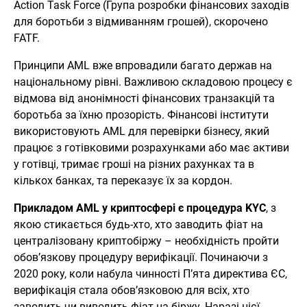
Action Task Force (Група розробки фінансових заходів
для боротьби з відмиванням грошей), скорочено
FATF.
Принципи AML вже впровадили багато держав на
національному рівні. Важливою складовою процесу є
відмова від анонімності фінансових транзакцій та
боротьба за їхню прозорість. Фінансові інститути
використовують AML для перевірки бізнесу, який
працює з готівковими розрахунками або має активи
у готівці, тримає гроші на різних рахунках та в
кількох банках, та переказує їх за кордон.
Прикладом AML у криптосфері є процедура KYC
, з
якою стикається будь-хто, хто заводить фіат на
централізовану криптобіржу – необхідність пройти
обов’язкову процедуру верифікації. Починаючи з
2020 року, коли набула чинності П’ята директива ЄС,
верифікація стала обов’язковою для всіх, хто
заводить чи виводить фіат на біржу. Наразі цієї