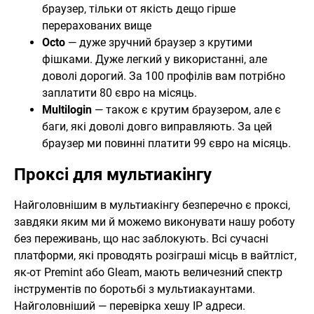
браузер, тільки от якість дещо гірше
перерахованих вище
Octo
— дуже зручний браузер з крутими
фішками. Дуже легкий у використанні, але
доволі дорогий. За 100 профілів вам потрібно
заплатити 80 євро на місяць.
Multilogin
— також є крутим браузером, але є
баги, які доволі довго виправляють. За цей
браузер ми повинні платити 99 євро на місяць.
Проксі для мультиакінгу
Найголовнішим в мультиакінгу безперечно є проксі,
завдяки яким ми й можемо виконувати нашу роботу
без переживань, що нас заблокують. Всі сучасні
платформи, які проводять розіграші місць в вайтліст,
як-от Premint або Gleam, мають величезний спектр
інструментів по боротьбі з мультиакаунтами.
Найголовніший — перевірка хешу IP адреси.