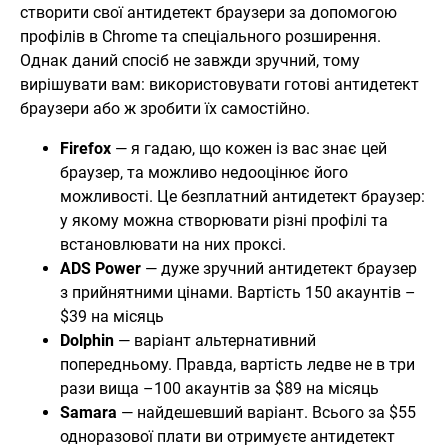
створити свої антидетект браузери за допомогою
профілів в Chrome та спеціального розширення.
Однак даний спосіб не завжди зручний, тому
вирішувати вам: використовувати готові антидетект
браузери або ж зробити їх самостійно.
Firefox
— я гадаю, що кожен із вас знає цей
браузер, та можливо недооцінює його
можливості. Це безплатний антидетект браузер:
у якому можна створювати різні профілі та
встановлювати на них проксі.
ADS Power
— дуже зручний антидетект браузер
з прийнятними цінами. Вартість 150 акаунтів –
$39 на місяць
Dolphin
— варіант альтернативний
попередньому. Правда, вартість ледве не в три
рази вища –100 акаунтів за $89 на місяць
Samara
— найдешевший варіант. Всього за $55
одноразової плати ви отримуєте антидетект