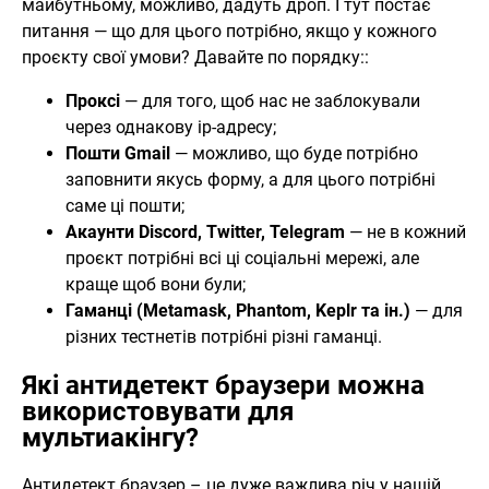
майбутньому, можливо, дадуть дроп. І тут постає
питання — що для цього потрібно, якщо у кожного
проєкту свої умови? Давайте по порядку::
Проксі
— для того, щоб нас не заблокували
через однакову ip-адресу;
Пошти Gmail
— можливо, що буде потрібно
заповнити якусь форму, а для цього потрібні
саме ці пошти;
Акаунти Discord, Twitter, Telegram
— не в кожний
проєкт потрібні всі ці соціальні мережі, але
краще щоб вони були;
Гаманці (Metamask, Phantom, Keplr та ін.)
— для
різних тестнетів потрібні різні гаманці.
Які антидетект браузери можна
використовувати для
мультиакінгу?
Антидетект браузер – це дуже важлива річ у нашій