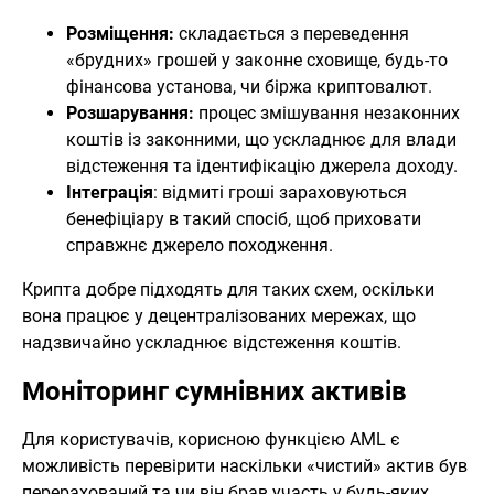
Розміщення:
складається з переведення
«брудних» грошей у законне сховище, будь-то
фінансова установа, чи біржа криптовалют.
Розшарування:
процес змішування незаконних
коштів із законними, що ускладнює для влади
відстеження та ідентифікацію джерела доходу.
Інтеграція
: відмиті гроші зараховуються
бенефіціару в такий спосіб, щоб приховати
справжнє джерело походження.
Крипта добре підходять для таких схем, оскільки
вона працює у децентралізованих мережах, що
надзвичайно ускладнює відстеження коштів.
Моніторинг сумнівних активів
Для користувачів, корисною функцією AML є
можливість перевірити наскільки «чистий» актив був
перерахований та чи він брав участь у будь-яких