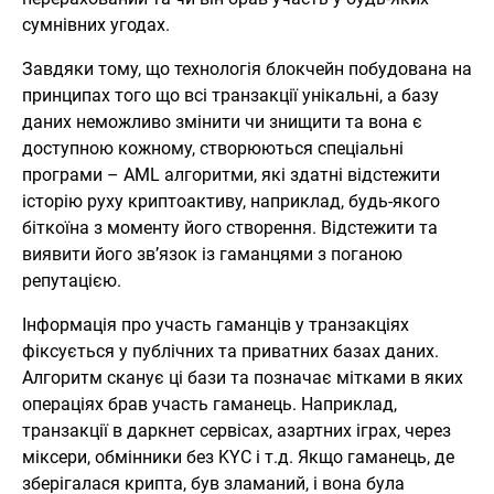
сумнівних угодах.
Завдяки тому, що технологія блокчейн побудована на
принципах того що всі транзакції унікальні, а базу
даних неможливо змінити чи знищити та вона є
доступною кожному, створюються спеціальні
програми – AML алгоритми, які здатні відстежити
історію руху криптоактиву, наприклад, будь-якого
біткоїна з моменту його створення. Відстежити та
виявити його зв’язок із гаманцями з поганою
репутацією.
Інформація про участь гаманців у транзакціях
фіксується у публічних та приватних базах даних.
Алгоритм сканує ці бази та позначає мітками в яких
операціях брав участь гаманець. Наприклад,
транзакції в даркнет сервісах, азартних іграх, через
міксери, обмінники без KYC і т.д. Якщо гаманець, де
зберігалася крипта, був зламаний, і вона була