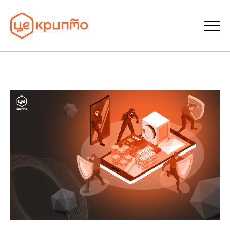
Статті
Словник
FAQ
Донати
Про ЦеКрипто
Увійти | Реєстрація