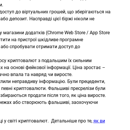
и.
доступ до віртуальних грошей, що зберігаються на
бо депозит. Насправді цієї біржі ніколи не
 магазини додатків (Chrome Web Store / App Store
стити на пристрої шкідливе програмне
 або спробувати отримати доступ до
курсу криптовалют з подальшим їх сильним
на основі фейкової інформації. Ціна зростає –
чно впала та навряд чи виросте.
ітлили неправдиву інформацію. Були прецеденти,
и певні криптовалюти. Фальшиві пресрелізи були
збираються продати після того, як ціна виросте.
ережах або створюють фальшиві, заохочуючи
і у світі криптовалют. Детальніше про те,
як ви