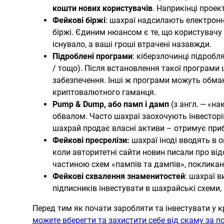
кошти нових користувачів
. Наприкінці проек
Фейкові біржі
: шахраї надсилають електронн
біржі. Єдиним нюансом є ​​те, що користувачу
існувало, а ваші гроші втрачені назавжди.
Підроблені програми
: кіберзлочинці підробл
/ тощо). Після встановлення такої програми 
забезпечення. Інші ж програми можуть обман
криптовалютного гаманця.
Pump & Dump, або памп і дамп
(з англ. — «н
обвалом. Часто шахраї заохочують інвесторі
шахрай продає власні активи – отримує приб
Фейкові пресрелізи:
шахраї іноді вводять в 
коли авторитетні сайти новин писали про ві
частиною схем «пампів та дампів», покликани
Фейкові схвалення знаменитостей
: шахраї 
підписників інвестувати в шахрайські схеми,
Перед тим як почати заробляти та інвестувати у к
можете вберегти та захистити себе від скаму за 