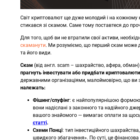
Світ криптовалют ще дуже молодий і на кожному 
стикався зі скамом. Саме тому поставтеся до проч
Для того, щоб ви не втратили свої активи, необхі
скаманути
. Ми розуміємо, що перший скам може д
та його види.
Скам
(від англ. scam – шахрайство, афера, обман
прагнуть інвестувати або придбати криптовалюти
державними організаціями, малоймовірно, що ви 
належать:
Фішинг/спуфінг
: є найпопулярнішою формою 
вони надіслані з законного та надійного дже
вашого знайомого — вимагає оплати за щось
статті
.
Схеми Понці
: тип інвестиційного шахрайства
швидкого збагачення». По суті, це фінансова