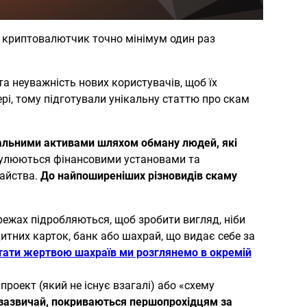
н криптовалютчик точно мінімум один раз
та неуважність нових користувачів, щоб їх
і, тому підготували унікальну статтю про скам
уальними активами шляхом обману людей, які
регулюються фінансовими установами та
райства.
До найпоширеніших різновидів скаму
режах підробляються, щоб зробити вигляд, ніби
итних карток, банк або шахрай, що видає себе за
стати жертвою шахраїв ми розглянемо в окремій
роект (який не існує взагалі) або «схему
, зазвичай, покриваються першопрохідцям за