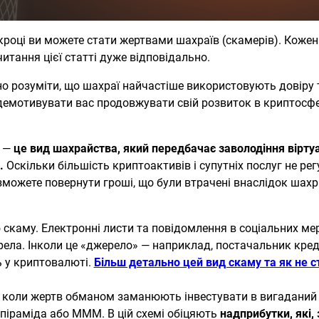
кроці ви можете стати жертвами шахраїв (скамерів). Коже
итання цієї статті дуже відповідально.
дно розуміти, що шахраї найчастіше використовують довіру 
емотивувати вас продовжувати свій розвиток в криптосфер
) —
це вид шахрайства, який передбачає заволодіння вірт
.
Оскільки більшість криптоактивів і супутніх послуг не 
зможете повернути гроші, що були втрачені внаслідок шах
скаму. Електронні листи та повідомлення в соціальних ме
рела. Інколи це «джерело» — наприклад, постачальник кред
 у криптовалюті.
Більш детально цей вид скаму та як не 
, коли жертв обманом заманюють інвестувати в вигаданий п
 піраміда або МММ. В цій схемі обіцяють
надприбутки, які