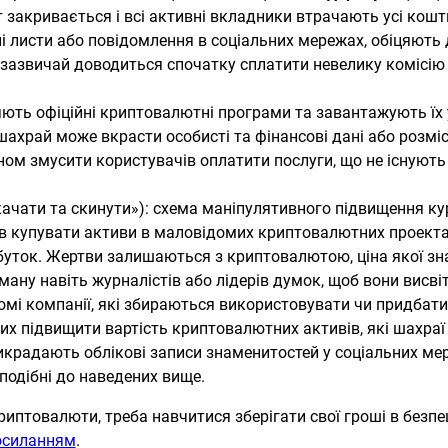
т закривається і всі активні вкладники втрачають усі кошт
і листи або повідомлення в соціальних мережах, обіцяють 
 зазвичай доводиться спочатку сплатити невелику комісію а
яють офіційні криптовалютні програми та завантажують їх у
шахрай може вкрасти особисті та фінансові дані або розмі
ом змусити користувачів оплатити послуги, що не існують
акачати та скинути»): схема маніпулятивного підвищення 
в купувати активи в маловідомих криптовалютних проектах 
уток. Жертви залишаються з криптовалютою, ціна якої зна
оману навіть журналістів або лідерів думок, щоб вони висв
домі компанії, які збираються використовувати чи придбат
х підвищити вартість криптовалютних активів, які шахраї 
викрадають облікові записи знаменитостей у соціальних м
 подібні до наведених вище.
риптовалюти, треба навчитися зберігати свої гроші в безпец
посиланням
.