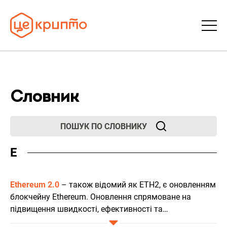
Статті
Словник
Словник
FAQ
ПОШУК ПО СЛОВНИКУ
E
Донати
Про ЦеКрипто
Ethereum 2.0
–
також відомий як ETH2, є оновленням
блокчейну Ethereum. Оновлення спрямоване на
підвищення швидкості, ефективності та
Увійти | Реєстрація
масштабованості мережі Ethereum за допомогою