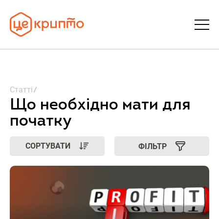
Статті
Статті
Словник
Що необхідно мати для
початку
FAQ
СОРТУВАТИ
ФІЛЬТР
Донати
Про ЦеКрипто
Увійти | Реєстрація