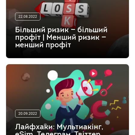
22.08.2022
Більший ризик — більший
профіт | Менший ризик —
менший профіт
20.09.2022
Лайфхаки: Мультиакінг,
eSim, Телеграм, Твіттер,