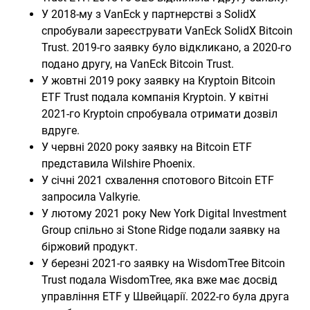
У 2018-му з VanEck у партнерстві з SolidX
спробували зареєструвати VanEck SolidX Bitcoin
Trust. 2019-го заявку було відкликано, а 2020-го
подано другу, на VanEck Bitcoin Trust.
У жовтні 2019 року заявку на Kryptoin Bitcoin
ETF Trust подала компанія Kryptoin. У квітні
2021-го Kryptoin спробувала отримати дозвіл
вдруге.
У червні 2020 року заявку на Bitcoin ETF
представила Wilshire Phoenix.
У січні 2021 схвалення спотового Bitcoin ETF
запросила Valkyrie.
У лютому 2021 року New York Digital Investment
Group спільно зі Stone Ridge подали заявку на
біржовий продукт.
У березні 2021-го заявку на WisdomTree Bitcoin
Trust подала WisdomTree, яка вже має досвід
управління ETF у Швейцарії. 2022-го була друга