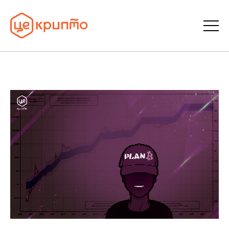
Статті
Словник
FAQ
Донати
Про ЦеКрипто
Увійти | Реєстрація