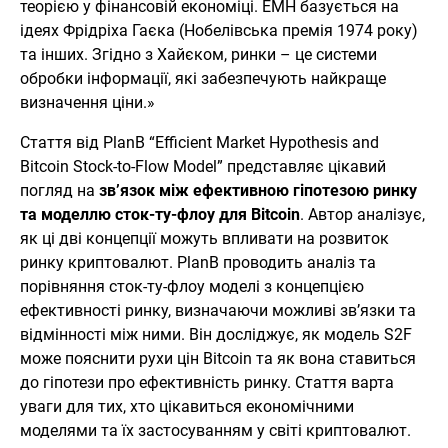
теорією у фінансовій економіці. EMH базується на
ідеях Фрідріха Гаєка (Нобелівська премія 1974 року)
та інших. Згідно з Хайєком, ринки – це системи
обробки інформації, які забезпечують найкраще
визначення ціни.»
Стаття від PlanB “Efficient Market Hypothesis and
Bitcoin Stock-to-Flow Model” представляє цікавий
погляд на
зв’язок між ефективною гіпотезою ринку
та моделлю сток-ту-флоу для Bitcoin
. Автор аналізує,
як ці дві концепції можуть впливати на розвиток
ринку криптовалют. PlanB проводить аналіз та
порівняння сток-ту-флоу моделі з концепцією
ефективності ринку, визначаючи можливі зв’язки та
відмінності між ними. Він досліджує, як модель S2F
може пояснити рухи цін Bitcoin та як вона ставиться
до гіпотези про ефективність ринку. Стаття варта
уваги для тих, хто цікавиться економічними
моделями та їх застосуванням у світі криптовалют.