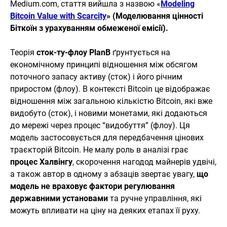
Medium.com, стаття вийшла з назвою «
Modeling
Bitcoin Value with Scarcity
» (Моделювання цінності
Біткоїн з урахуванням обмеженої емісії).
Теорія
сток-ту-флоу PlanB
ґрунтується на
економічному принципі відношення між обсягом
поточного запасу активу (сток) і його річним
приростом (флоу). В контексті Bitcoin це відображає
відношення між загальною кількістю Bitcoin, які вже
видобуто (сток), і новими монетами, які додаються
до мережі через процес “видобуття” (флоу). Ця
модель застосовується для передбачення цінових
траєкторій Bitcoin. Не малу роль в аналізі грає
процес Халвінгу
, скорочення нагодод майнерів удвічі,
а також автор в одному з абзаців звертає увагу,
що
модель не враховує фактори регулювання
державними установами
та ручне управління, які
можуть впливати на ціну на деяких етапах її руху.