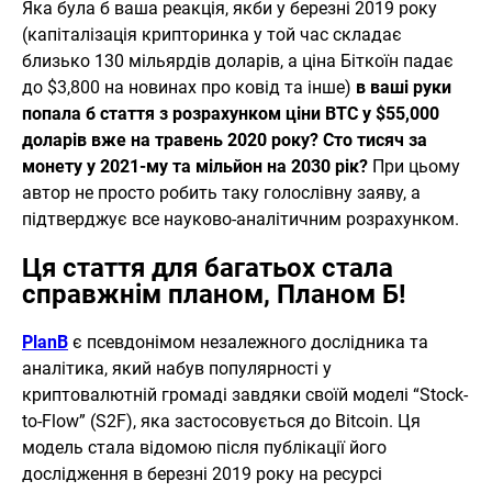
Яка була б ваша реакція, якби у березні 2019 року
(капіталізація крипторинка у той час складає
близько 130 мільярдів доларів, а ціна Біткоїн падає
до $3,800 на новинах про ковід та інше)
в ваші руки
попала б стаття з розрахунком ціни BTC у $55,000
доларів вже на травень 2020 року?
Сто тисяч за
монету у 2021-му та мільйон на 2030 рік?
При цьому
автор не просто робить таку голослівну заяву, а
підтверджує все науково-аналітичним розрахунком.
Ця стаття для багатьох стала
справжнім планом, Планом Б!
PlanB
є псевдонімом незалежного дослідника та
аналітика, який набув популярності у
криптовалютній громаді завдяки своїй моделі “Stock-
to-Flow” (S2F), яка застосовується до Bitcoin. Ця
модель стала відомою після публікації його
дослідження в березні 2019 року на ресурсі