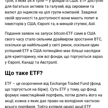
трлн, з яких $6.4 трлн — у фондів із США. ETF доступні
для багатьох активів та галузей, від сировини та
валют до індексів на цілі групи компаній. Завдяки
своїй зручності та доступності вони мають попит в
інвесторів у США, Європі та, в меншій ступені, Азії.
Подання заявок на запуск bitcoin-ETF саме в США
свого часу стало сильним драйвером зростання BTC,
оскільки це найбільший у світі ринок, оскільки один
успішний ETF в США потенційно має більші наслідки
для крипторинку, ніж всі фонди, що торгуються зараз
у Європі, Канаді та Австралії.
Що таке ETF?
ETF – це скорочення від Exchange Traded Fund (фонд
що торгується на біржі). Суть ETF у тому, що фонд
формує інвестиційний портфель, потім ділить його на
акції, кожна з яких дає право на володіння часткою
всього портфеля. Тобто купівля однієї акції ETF