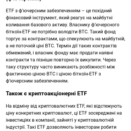
ETF з ф’ючерсним забезпеченням – це похідний
фінансовий інструмент, який реагує на майбутні
коливання базового активу. Власнику ф’ючерсного
біткоїн-ETF не потрібно володіти BTC. Такий фонд
торгує за контрактами, що спекулюють на майбутній,
а не поточній ціні BTC. Термін дії таких контрактів
обмежений, і власник фонду має продати наявні
контракти та пізніше повторно їх викупити. Через
таку структуру часто виникають розбіжності між
фактичною ціною BTC і ціною біткоїн-ETF з
ф’ючерсним забезпеченням.
Також є криптоакціонерні ETF
На відміну від криптовалютних ETF, які відстежують
ціну конкретних криптовалют, ці ETF зосереджені на
інвестиціях в компанії, зайняті у криптовалютній
індустрії. Такі ETF дозволяють інвесторам робити