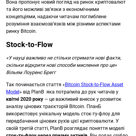
Вона пропонує новий погляд на ринок криптовалют
та його можливі зв’язки з економічними
концепціями, надаючи читачам поглиблене
розуміння взаємозв’язків між різними аспектами
ринку Bitcoin.
Stock-to-Flow
«У науці важливо не стільки отримати нові факти,
скільки відкрити нові способи мислення про це»
Вільям Лоуренс Брегг
Так починається стаття «
Bitcoin Stock-to-Flow Asset
Model
» від PlanB яка потрапила до рук читачів у
квітні 2020 року
— це важливий внесок у розвиток
аналізу цінових траєкторій Bitcoin. ПланБ
використовує унікальну модель сток-ту-флоу для
передбачення цінових рухів цієї криптовалюти. У
своїй третій статті, PlanB розглядає поняття моделі
сток-ту-флоу через призму активів
. Він додає срібло