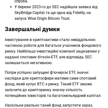
спроба.
У березні 2023-го до SEC надійшла заявка від
SkyBridge Capital та ще одна від Fidelity, на
запуск Wise Origin Bitcoin Trust.
Завершальні думки
Інвестування в криптоактиви стало невіддільною
частиною роботи для багатьох учасників фондового
ринку. Найбільші інвестиційні компанії зацікавлені у
наданні спотових біткоїн-ETF, але відповідь SEC
залишається негативною.
Попри успішно запущені ф’ючерсні ETF, значні
наслідки для криптосфери матиме саме спотовий
фонд, який купує BTC з ринку. Такий ETF зможе
залучити до крипторинку значну кількість
потенційних інвесторів та багатомільярдний капітал.
Наскільки реально такий фонд запустити зараз,