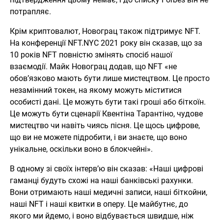
потрапляє.
Крім криптовалют, Новограц також підтримує NFT.
На конференції NFT.NYC 2021 року він сказав, що за
10 років NFT повністю змінять спосіб нашої
взаємодії. Майк Новограц додав, що NFT «не
обов’язково мають бути лише мистецтвом. Це просто
незамінний токен, на якому можуть міститися
особисті дані. Це можуть бути такі гроші або біткоїн.
Це можуть бути сценарії Квентіна Тарантіно, чудове
мистецтво чи навіть чиясь пісня. Це щось цифрове,
що ви не можете підробити, і ви знаєте, що воно
унікальне, оскільки воно в блокчейні».
В одному зі своїх інтерв’ю він сказав: «Наші цифрові
гаманці будуть схожі на наші банківські рахунки.
Вони отримають наші медичні записи, наші біткойни,
наші NFT і наші квитки в оперу. Це майбутнє, до
якого ми йдемо, і воно відбувається швидше, ніж