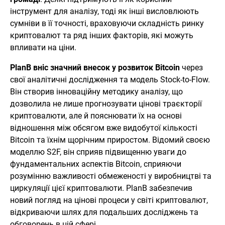
інструмент для аналізу, тоді як інші висловлюють
сумніви в її точності, враховуючи складність ринку
криптовалют та ряд інших факторів, які можуть
впливати на ціни.
PlanB вніс значний внесок у розвиток Bitcoin
через
свої аналітичні дослідження та модель Stock-to-Flow.
Він створив інноваційну методику аналізу, що
дозволила не лише прогнозувати цінові траєкторії
криптовалюти, але й пояснювати їх на основі
відношення між обсягом вже видобутої кількості
Bitcoin та їхнім щорічним приростом. Відомий своєю
моделлю S2F, він сприяв підвищенню уваги до
фундаментальних аспектів Bitcoin, сприяючи
розумінню важливості обмеженості у виробництві та
циркуляції цієї криптовалюти. PlanB забезпечив
новий погляд на цінові процеси у світі криптовалют,
відкриваючи шлях для подальших досліджень та
обговорень в цій сфері.