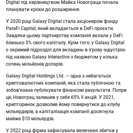
Digital під керівництвом Майка Новограца почала
планувати кроки до розширення.
У 2020 році Galaxy Digital стала акціонером фонду
ParaFi Capital, який вкладається в DeFi проєкти.
Завдяки цьому партнерству компанія вклала у DeFi
близько 5% свого капіталу. Крім того, у Galaxy Digital
є окремий підрозділ для вкладень в ігрову індустрію
під назвою Galaxy Interactive з бюджетом у кілька
сотень мільйонів доларів.
Galaxy Digital Holdings Ltd. — одна з небагатьох
криптовалютних компаній, яка стала публічною та
зобов’язана публікувати фінансові результати. Попри
це, Новограц залишив у себе 65% її акцій. У 2021,
крипторинок дозволив йому повернутися до клубу
мільярдерів, а капіталізація компанії досягнула
майже $10 мільярдів.
У 2022 році фірма зафіксувала величезні збитки у