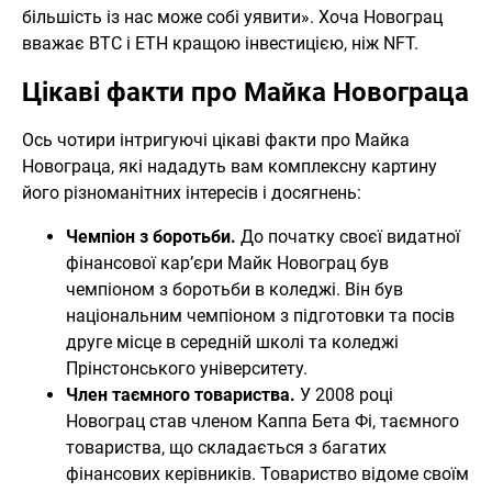
більшість із нас може собі уявити». Хоча Новограц
вважає BTC і ETH кращою інвестицією, ніж NFT.
Цікаві факти про Майка Новограца
Ось чотири інтригуючі цікаві факти про Майка
Новограца, які нададуть вам комплексну картину
його різноманітних інтересів і досягнень:
Чемпіон з боротьби.
До початку своєї видатної
фінансової кар’єри Майк Новограц був
чемпіоном з боротьби в коледжі. Він був
національним чемпіоном з підготовки та посів
друге місце в середній школі та коледжі
Прінстонського університету.
Член таємного товариства.
У 2008 році
Новограц став членом Каппа Бета Фі, таємного
товариства, що складається з багатих
фінансових керівників. Товариство відоме своїм