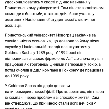
удосконалюватись у спорті під час навчання у
Принстонському університеті. Там він став капітаном
команди з боротьби, а також двічі брав участь у
змаганнях Національної студентської атлетичної
асоціації.
Принстонський університет Новограц закінчив за
спеціальністю економіка, що дозволило йому після
служби у Національній гвардії влаштуватися у
Goldman Sachs у 1989 році. У 1992 році він
відправився зі своєю фірмою до Азії, де спочатку він
працював як торговець цінними паперами у Токіо, а
потім очолив відділ компанії в Гонконгу де працював
до 1999 року.
У Goldman Sachs він доріс до глави
латиноамериканської філії. Проте, зрештою, він пішов
із компанії через проблеми зі способом життя. Сам
він стверджує, що причиною стали його вечірки у