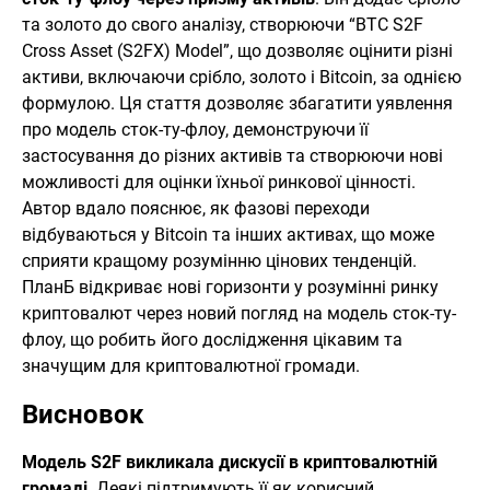
та золото до свого аналізу, створюючи “BTC S2F
Cross Asset (S2FX) Model”, що дозволяє оцінити різні
активи, включаючи срібло, золото і Bitcoin, за однією
формулою. Ця стаття дозволяє збагатити уявлення
про модель сток-ту-флоу, демонструючи її
застосування до різних активів та створюючи нові
можливості для оцінки їхньої ринкової цінності.
Автор вдало пояснює, як фазові переходи
відбуваються у Bitcoin та інших активах, що може
сприяти кращому розумінню цінових тенденцій.
ПланБ відкриває нові горизонти у розумінні ринку
криптовалют через новий погляд на модель сток-ту-
флоу, що робить його дослідження цікавим та
значущим для криптовалютної громади.
Висновок
Модель S2F викликала дискусії в криптовалютній
громаді
. Деякі підтримують її як корисний