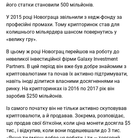
його статки становили 500 мільйонів.
У 2015 році Новограца звільнили з хедж-фонду за
професійні промахи. Тому крипторинок став для
колишнього мільярдера шансом повернутись у
«велику гру».
В цьому ж році Новограц перейшов на роботу до
невеликої інвестиційної фірми Galaxy Investment
Partners. В цей період він вже був добре знайомим з
криптовалютами та почав їх активно підтримувати,
навіть іноді ділитися власними досягненнями на
ринку. На крипторинках із 2016 по 2017 рік він
заробив $250 мільйонів.
Із самого початку він не тільки активно скуповував
криптовалюти, а й продавав. Зокрема, розповідає,
що продав свої біткоїни, коли ціна монети досягла $5
тис., і відкупив, коли вони подешевшали до 3 тис.
«Якщо ти вмієш добре це робити, і ти — торговий