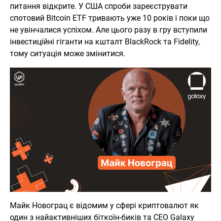
питання відкрите. У США спроби зареєструвати
спотовий Bitcoin ETF тривають уже 10 років і поки що
не увінчалися успіхом. Але цього разу в гру вступили
інвестиційні гіганти на кшталт BlackRock та Fidelity,
тому ситуація може змінитися.
Майк Новограц є відомим у сфері криптовалют як
один з найактивніших біткоїн-биків та CEO Galaxy