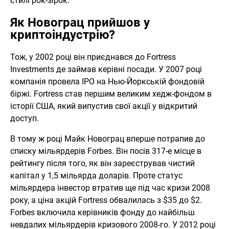
стилі рок-зірок.
Як Новограц прийшов у
криптоіндустрію?
Тож, у 2002 році він приєднався до Fortress
Investments де займав керівні посади. У 2007 році
компанія провела IPO на Нью-Йоркській фондовій
біржі. Fortress став першим великим хедж-фондом в
історії США, який випустив свої акції у відкритий
доступ.
В тому ж році Майк Новограц вперше потрапив до
списку мільярдерів Forbes. Він посів 317-е місце в
рейтингу після того, як він зареєстрував чистий
капітал у 1,5 мільярда доларів. Проте статус
мільярдера інвестор втратив ще під час кризи 2008
року, а ціна акцій Fortress обвалилась з $35 до $2.
Forbes включила керівників фонду до найбільш
невдалих мільярдерів кризового 2008-го. У 2012 році