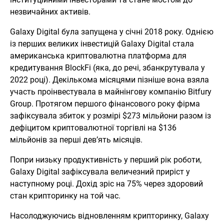
незвичайних активів.
Galaxy Digital була запущена у січні 2018 року. Однією
із перших великих інвестицій Galaxy Digital стала
американська криптовалютна платформа для
кредитування BlockFi (яка, до речі, збанкрутувала у
2022 році). Декількома місяцями пізніше вона взяла
участь проінвестувала в майнінгову компанію Bitfury
Group. Протягом першого фінансового року фірма
зафіксувала збиток у розмірі $273 мільйони разом із
дефіцитом криптовалютної торгівлі на $136
мільйонів за перші дев’ять місяців.
Попри низьку продуктивність у перший рік роботи,
Galaxy Digital зафіксувала величезний приріст у
наступному році. Дохід зріс на 75% через здоровий
стан крипторинку на той час.
Насолоджуючись відновленням крипторинку, Galaxy