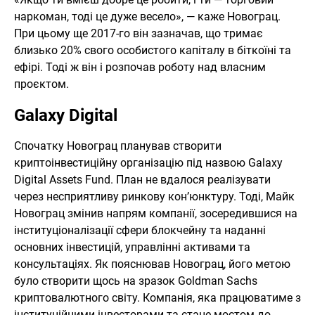
наркоман, тоді це дуже весело», — каже Новограц.
При цьому ще 2017-го він зазначав, що тримає
близько 20% свого особистого капіталу в біткоїні та
ефірі. Тоді ж він і розпочав роботу над власним
проєктом.
Galaxy Digital
Спочатку Новограц планував створити
криптоінвестиційну організацію під назвою Galaxy
Digital Assets Fund. План не вдалося реалізувати
через несприятливу ринкову кон’юнктуру. Тоді, Майк
Новограц змінив напрям компанії, зосередившися на
інституціоналізації сфери блокчейну та наданні
основних інвестицій, управлінні активами та
консультаціях. Як пояснював Новограц, його метою
було створити щось на зразок Goldman Sachs
криптовалютного світу. Компанія, яка працюватиме з
інституційними інвесторами та стане мостом до