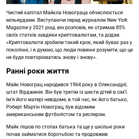
Чистий капітал Майкла Новограца обчислюється
мільярдами. Виступаючи перед журналом New York
Magazine у 2021 році, він розповів, як отримав 85%
своїх статків завдяки криптовалютам, та додав:
«Криптовалюти зробили такий крок, який буває раз у
поколінні, і я думаю, що люди повинні розуміти, що це
не буде повторюватись знову і знову».
Ранні роки життя
Майк Новограц народився 1964 року в Олександрії,
штат Вірджинія. Він був третім із шести дітей в сім’ї.
Ім’я його матері невідоме, в той час, як його батько,
Роберт Мартін Новограц, був відомим
американським футболістом та реслером.
Майк пішов по стопах батька та ще у шкільні роки
почав займатися боротьбою та продовжив