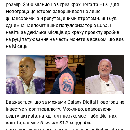
розмірі $500 мільйонів через крах Terra та FTX. Для
Новограца ця історія завершилася не лише
фінансовими, а й репутаційними втратами. Він був
одним із найпомітніших популяризаторів Luna, і
навіть за декілька місяців до краху проєкту зробив
на руці татуювання на честь монети з вовком, що виє
на Місяць.
Вважається, що за межами Galaxy Digital Новограц не
інвестує у криптовалюту. Можливо, враховуючи
решту активів, на кшталт нерухомості або фіатних
коштів, він має близько $1-2 млрд. Але
підтвердження цьому немає, і до списку Forbes він не