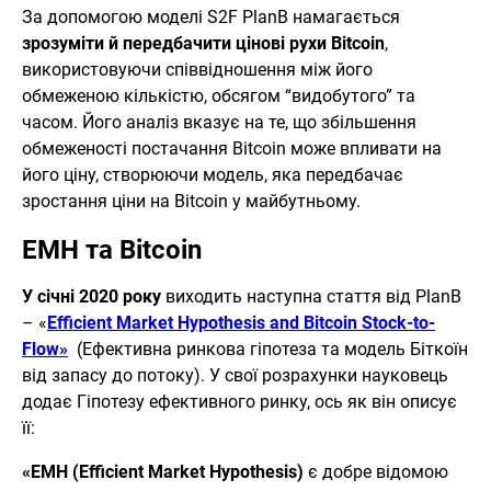
За допомогою моделі S2F PlanB намагається
зрозуміти й передбачити цінові рухи Bitcoin
,
використовуючи співвідношення між його
обмеженою кількістю, обсягом “видобутого” та
часом. Його аналіз вказує на те, що збільшення
обмеженості постачання Bitcoin може впливати на
його ціну, створюючи модель, яка передбачає
зростання ціни на Bitcoin у майбутньому.
EMH та Bitcoin
У січні 2020 року
виходить наступна стаття від PlanB
– «
Efficient Market Hypothesis and Bitcoin Stock-to-
Flow»
(Ефективна ринкова гіпотеза та модель Біткоїн
від запасу до потоку). У свої розрахунки науковець
додає Гіпотезу ефективного ринку, ось як він описує
її:
«EMH (Efficient Market Hypothesis)
є добре відомою