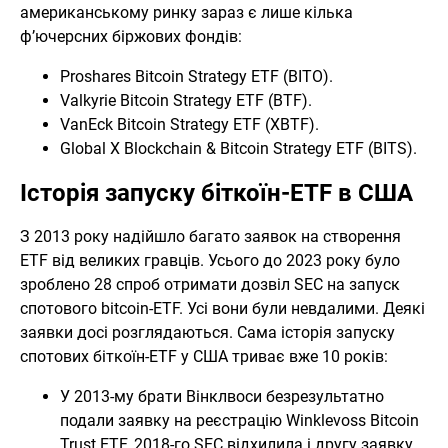
американському ринку зараз є лише кілька
ф’ючерсних біржових фондів:
Proshares Bitcoin Strategy ETF (BITO).
Valkyrie Bitcoin Strategy ETF (BTF).
VanEck Bitcoin Strategy ETF (XBTF).
Global X Blockchain & Bitcoin Strategy ETF (BITS).
Історія запуску біткоїн-ETF в США
З 2013 року надійшло багато заявок на створення
ETF від великих гравців. Усього до 2023 року було
зроблено 28 спроб отримати дозвіл SEC на запуск
спотового bitcoin-ETF. Усі вони були невдалими. Деякі
заявки досі розглядаються. Сама історія запуску
спотових біткоїн-ETF у США триває вже 10 років:
У 2013-му брати Вінклвоси безрезультатно
подали заявку на реєстрацію Winklevoss Bitcoin
Trust ETF. 2018-го SEC відхилила і другу заявку.