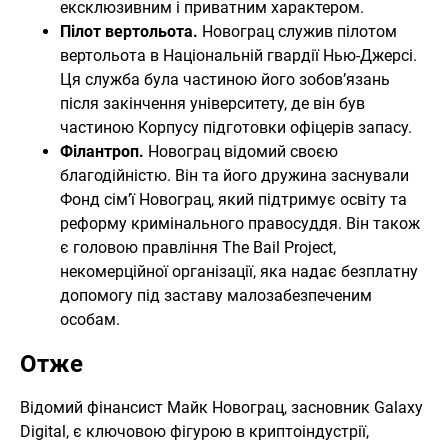
ексклюзивним і приватним характером.
Пілот вертольота.
Новограц служив пілотом
вертольота в Національній гвардії Нью-Джерсі.
Ця служба була частиною його зобов’язань
після закінчення університету, де він був
частиною Корпусу підготовки офіцерів запасу.
Філантроп.
Новограц відомий своєю
благодійністю. Він та його дружина заснували
Фонд сім’ї Новограц, який підтримує освіту та
реформу кримінального правосуддя. Він також
є головою правління The Bail Project,
некомерційної організації, яка надає безплатну
допомогу під заставу малозабезпеченим
особам.
Отже
Відомий фінансист Майк Новограц, засновник Galaxy
Digital, є ключовою фігурою в криптоіндустрії,