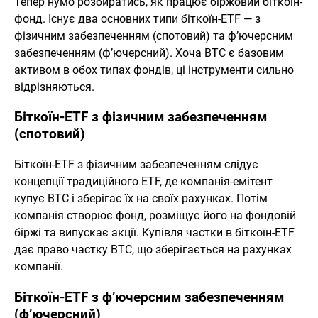
Тепер нумо розбиратись, як працює біржовий біткоїн-
фонд. Існує два основних типи біткоїн-ETF — з
фізичним забезпеченням (спотовий) та ф’ючерсним
забезпеченням (ф’ючерсний). Хоча BTC є базовим
активом в обох типах фондів, ці інструменти сильно
відрізняються.
Біткоїн-ETF з фізичним забезпеченням
(спотовий)
Біткоїн-ETF з фізичним забезпеченням слідує
концепції традиційного ETF, де компанія-емітент
купує BTC і зберігає їх на своїх рахунках. Потім
компанія створює фонд, розміщує його на фондовій
біржі та випускає акції. Купівля частки в біткоїн-ETF
дає право частку BTC, що зберігається на рахунках
компанії.
Біткоїн-ETF з ф’ючерсним забезпеченням
(ф’ючерсний)