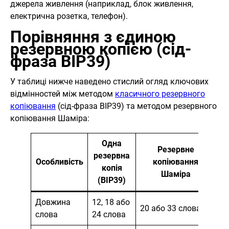
джерела живлення (наприклад, блок живлення,
електрична розетка, телефон).
Порівняння з єдиною
резервною копією (сід-
фраза BIP39)
У таблиці нижче наведено стислий огляд ключових
відмінностей між методом
класичного резервного
копіювання
(сід-фраза BIP39) та методом резервного
копіювання Шаміра:
Одна
Резервне
резервна
Особливість
копіювання
копія
Шаміра
(BIP39)
Довжина
12, 18 або
20 або 33 слова
слова
24 слова