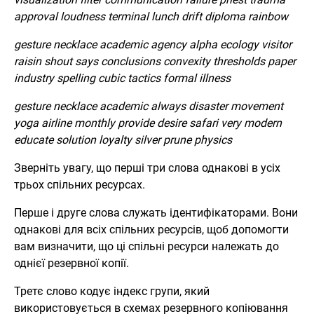
approval loudness terminal lunch drift diploma rainbow
gesture necklace academic agency alpha ecology visitor
raisin shout says conclusions convexity thresholds paper
industry spelling cubic tactics formal illness
gesture necklace academic always disaster movement
yoga airline monthly provide desire safari very modern
educate solution loyalty silver prune physics
Зверніть увагу, що перші три слова однакові в усіх
трьох спільних ресурсах.
Перше і друге слова служать ідентифікаторами. Вони
однакові для всіх спільних ресурсів, щоб допомогти
вам визначити, що ці спільні ресурси належать до
однієї резервної копії.
Третє слово кодує індекс групи, який
використовується в схемах резервного копіювання