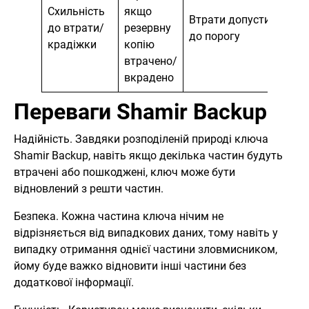
Схильність
якщо
Втрати допустимі
до втрати/
резервну
до порогу
крадіжки
копію
втрачено/
вкрадено
Переваги Shamir Backup
Надійність. Завдяки розподіленій природі ключа
Shamir Backup, навіть якщо декілька частин будуть
втрачені або пошкоджені, ключ може бути
відновлений з решти частин.
Безпека. Кожна частина ключа нічим не
відрізняється від випадкових даних, тому навіть у
випадку отримання однієї частини зловмисником,
йому буде важко відновити інші частини без
додаткової інформації.