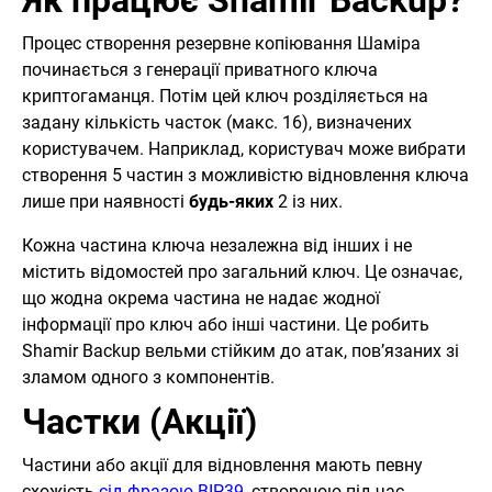
Як працює Shamir Backup?
Процес створення резервне копіювання Шаміра
починається з генерації приватного ключа
криптогаманця. Потім цей ключ розділяється на
задану кількість часток (макс. 16), визначених
користувачем. Наприклад, користувач може вибрати
створення 5 частин з можливістю відновлення ключа
лише при наявності
будь-яких
2 із них.
Кожна частина ключа незалежна від інших і не
містить відомостей про загальний ключ. Це означає,
що жодна окрема частина не надає жодної
інформації про ключ або інші частини. Це робить
Shamir Backup вельми стійким до атак, пов’язаних зі
зламом одного з компонентів.
Частки (Акції)
Частини або акції для відновлення мають певну
схожість
сід-фразою BIP39
, створеною під час