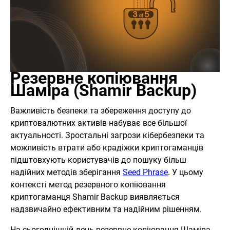
Резервне копіювання
Шаміра (Shamir Backup)
Важливість безпеки та збереження доступу до
криптовалютних активів набуває все більшої
актуальності. Зростальні загрози кібербезпеки та
можливість втрати або крадіжки криптогаманців
підштовхують користувачів до пошуку більш
надійних методів зберігання
Seed Phrase
. У цьому
контексті метод резервного копіювання
криптогаманця Shamir Backup виявляється
надзвичайно ефективним та надійним рішенням.
На сьогоднішній день резервне копіювання Шаміра