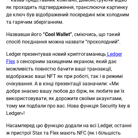
як проходить підтвердження, транслюючи картинку
де ключ був відображений посередині між холодним
та гарячим зберіганням.
Назвавши його
“Cool Wallet”
, сміючись, що такий
спосіб поєднання можна назвати “прохолодний”.
Ledger презентував новий криптогаманець
Ledger
Flex
з сенсорним захищеним екраном, який дає
можливість повністю бачити ваші транзакції,
відображає ваші NFT як при роботі, так і в режимі
очікування. А в кінці презентації зазначили: «Ми
добре знаємо вашу любов до бірж, як любите ви їх
використовувати, як дорожите своїми акаунтами,
тому ми подбали про вас. Нова функція Security key в
Ledger»!
Насамперед цю функцію додали на всі Ledger, останні
ж пристрої Stax та Flex мають NFC (як і більшість