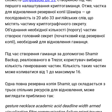
першого налаштування криптогаманця. Отже, частка
для відновлення резервної копії Шаміра — це
послідовність із 20 або 33 англійських слів, що
містять частину криптографічного секрету.
Об’єднання необхідної кількості (порогу) частин
створює головний секрет (початковий код резервної
копії), необхідний для відновлення гаманця.
Під час створення гаманця за допомогою Shamir
Backup, реалізованого в Trezor, користувач вибирає
кількість генерованих частин. Кількість таких частин
може коливатися від 1 до максимум 16.
Одна повна резервна копія Shamir, що складається з
трьох спільних ресурсів для відновлення, може
виглядати приблизно так:
gesture necklace academic acid deadline width armed
visualization filter communication failure priest trauma