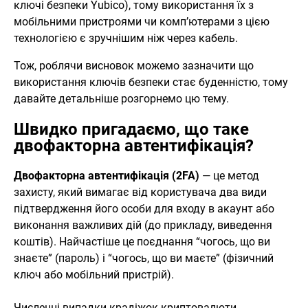
ключі безпеки Yubico), тому використання їх з
мобільними пристроями чи комп’ютерами з цією
технологією є зручнішим ніж через кабель.
Тож, роблячи висновок можемо зазначити що
використання ключів безпеки стає буденністю, тому
давайте детальніше розгорнемо цю тему.
Швидко пригадаємо, що таке
двофакторна автентифікація?
Двофакторна автентифікація (2FA)
— це метод
захисту, який вимагає від користувача два види
підтвердження його особи для входу в акаунт або
виконання важливих дій (до прикладу, виведення
коштів). Найчастіше це поєднання “чогось, що ви
знаєте” (пароль) і “чогось, що ви маєте” (фізичний
ключ або мобільний пристрій).
Численні випадки крадіжок криптовалюти