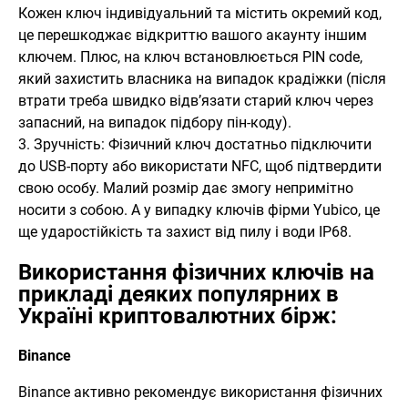
Кожен ключ індивідуальний та містить окремий код,
це перешкоджає відкриттю вашого акаунту іншим
ключем. Плюс, на ключ встановлюється PIN code,
який захистить власника на випадок крадіжки (після
втрати треба швидко відв’язати старий ключ через
запасний, на випадок підбору пін-коду).
3. Зручність: Фізичний ключ достатньо підключити
до USB-порту або використати NFC, щоб підтвердити
свою особу. Малий розмір дає змогу непримітно
носити з собою. А у випадку ключів фірми Yubico, це
ще ударостійкість та захист від пилу і води IP68.
Використання фізичних ключів на
прикладі деяких популярних в
Україні криптовалютних бірж:
Binance
Binance активно рекомендує використання фізичних