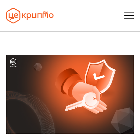
Статті
Словник
FAQ
Донати
Про ЦеКрипто
Увійти | Реєстрація