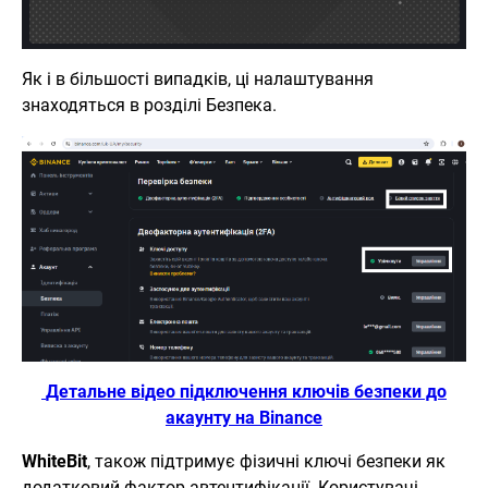
Як і в більшості випадків, ці налаштування
знаходяться в розділі Безпека.
Детальне відео підключення ключів безпеки до
акаунту на Binance
WhiteBit
, також підтримує фізичні ключі безпеки як
додатковий фактор автентифікації. Користувачі