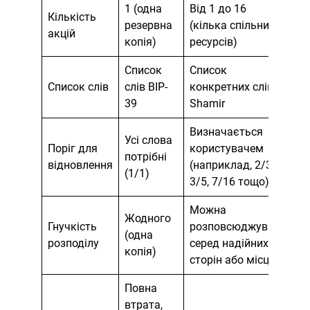
1 (одна
Від 1 до 16
Кількість
резервна
(кілька спільних
акцій
копія)
ресурсів)
Список
Список
Список слів
слів BIP-
конкретних слів
39
Shamir
Визначається
Усі слова
Поріг для
користувачем
потрібні
відновлення
(наприклад, 2/3,
(1/1)
3/5, 7/16 тощо)
Можна
Жодного
Гнучкість
розповсюджувати
(одна
розподілу
серед надійних
копія)
сторін або місць
Повна
втрата,