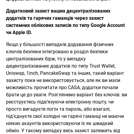
Додатковий захист ваших децентралізованих
додатків та гарячих гаманців через захист
системних облікових записів по типу Google Account
чи Apple ID.
Якщо у більшості випадків додавання фізичних
ключів безпеки інтегровано в розділ безпеки
централізованих бірж, то у випадку
децентралізованих додатків по типу Trust Wallet,
Uniswap, 1inch, PancakeSwap та інших, такий варіант
захисту поки не використовується, але як ви мали
можливість прочитати про CASA, додатки почали
брати це до уваги. Розглянемо варіант без ключів: ви
реєструєтесь підв’язуючи електронну пошту, чи
просто вигадуєте логін та пароль, або взагалі,
під’єднуєте свої холодні чи гарячі гаманці не маючи
ніяких акаунтів використовуючи їх як швидкий
обмін. У такому випадку весь захист залежить від