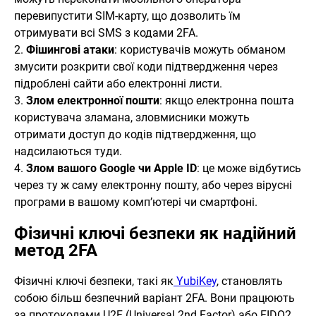
перевипустити SIM-карту, що дозволить їм
отримувати всі SMS з кодами 2FA.
2.
Фішингові атаки
: користувачів можуть обманом
змусити розкрити свої коди підтвердження через
підроблені сайти або електронні листи.
3.
Злом електронної пошти
: якщо електронна пошта
користувача зламана, зловмисники можуть
отримати доступ до кодів підтвердження, що
надсилаються туди.
4.
Злом вашого Google чи Apple ID
: це може відбутись
через ту ж саму електронну пошту, або через вірусні
програми в вашому комп’ютері чи смартфоні.
Фізичні ключі безпеки як надійний
метод 2FA
Фізичні ключі безпеки, такі як
YubiKey
, становлять
собою більш безпечний варіант 2FA. Вони працюють
за протоколами U2F (Universal 2nd Factor) або FIDO2,