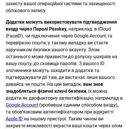
захисту вашої операційної системи та захищеності
облікового запису.
Додатки можуть використовувати підтвердження
входу через Паролі
Passkey,
наприклад, в iCloud
(FaceID), чи підключення через Google Account та
перевіркою пошти, у такому випадку ви стаєте
заручником безпеки вашого акаунту. Злом
останнього може призвести до допуску шахраїв на
вашу пошту, до сховища паролів. З вашого ID
злочинники можуть заходити в додатки та
підтверджувати дії там, де вистачає лише вашого
девайса чи пошти. На цей випадок,
вам знов
знадобляться фізичні ключі безпеки
, їх можна
додати як двофакторну автентифікацію, наприклад в
Google Аccount
(зробивши єдиним способом входу),
та обов’язковим автентифікатором при відкритті
Apple ID
на іншому пристрої. Таким чином ви
закриєте можливості вкрасти ваші кошти через злом