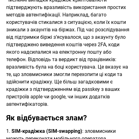
підтверджують вразливість використання простих
методів автентифікації. Наприклад, багато
користувачів стикалися з ситуацією, коли їх кошти
зникали з акаунтів на біржах. Під час розслідування
від підтримки біржі з’ясувалося, що з акаунту було
підтверджено виведення коштів через 2FA, коди
якого надсилалися на електронну пошту або
телефон. Відповідь та вердикт від працівників:
вразливість була на боці користувача. Це вказує на
те, що зловмисники змогли перехопити ці коди та
здійснити крадіжку. Ще більш загадковими є
крадіжки з підтвердженням від passkey з ваших
пристроїв apple чи google, чи інших додатків
автентифікаторів.
Як відбувається злам?
1.
SIM-крадіжка (SIM-swapping)
: зловмисники
можуть переконати мобільного оператора