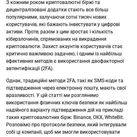
З кожним роком криптовалютні біржі та
децентралізовані додатки стають все більш
популярними, залучаючи сотні тисяч нових
користувачів, які бажають інвестувати у цифрові
активи. Проте, разом з цим зростає і кількість
кіберзлочинів, спрямованих на викрадення
криптовалюти. Захист акаунтів користувачів стає
критично важливою задачею, і одним із найбільш
ефективних методів є використання двофакторної
автентифікації (2FA).
Однак, традиційні методи 2FA, такі як SMS-коди та
підтвердження через електронну пошту, мають свої
вразливості. У цій статті ми розглянемо
використання фізичних ключів безпеки як найбільш
надійного варіанту підтвердження дій на прикладі
таких криптовалютних бірж: Binance, OKX, WhiteBit.
Розповімо про протоколи безпеки, який інтегрували
собі ці компанії, щоб ми змогли використовувати