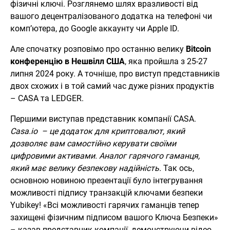
фізичні ключі. Розглянемо шлях вразливості від
вашого децентралізованого додатка на телефоні чи
комп’ютера, до Google аккаунту чи Apple ID.
Але спочатку розповімо про останню велику
Bitcoin
конференцію в Нешвілл США
, яка пройшла з 25-27
липня 2024 року. А точніше, про виступ представників
двох схожих і в той самий час дуже різних продуктів
– CASA та LEDGER.
Першими виступав представник компанії CASA.
Casa.io – це додаток для криптовалют, який
дозволяє вам самостійно керувати своїми
цифровими активами.
Аналог гарячого гаманця,
який має велику безпекову надійність.
Так ось,
основною новиною презентації було інтегрування
можливості підпису транзакцій ключами безпеки
Yubikey! «Всі можливості гарячих гаманців тепер
захищені фізичним підписом вашого Ключа Безпеки»
– казав представник компанії, демонструючи відео